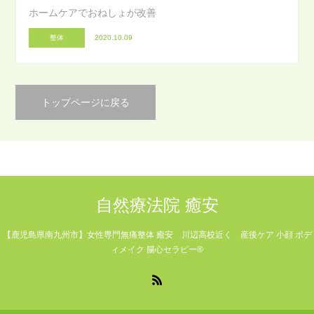
ホームケアでおねしょが改善
整体
2020.10.09
トップページに戻る
自然療法院 癒安
【鹿児島県南九州市】女性専門無痛整体 癒安 川辺高校近く 産後ケア 小顔 ボデ
ィメイク 腸心セラピー®
RSS