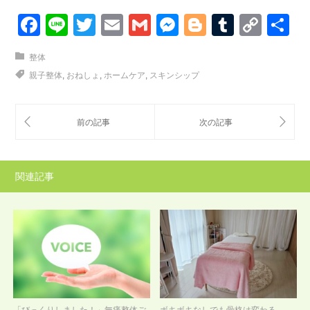
Facebook
Line
Twitter
Email
Gmail
Messenger
Blogger
Tumblr
Cop
Link
整体
親子整体
,
おねしょ
,
ホームケア
,
スキンシップ
関連記事