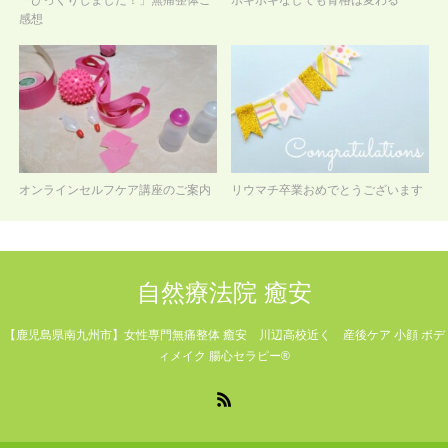
「びっくりしました！」無痛整体ご
ボキボキなしでも骨格は変わる
感想
オンラインセルフケア講座のご案内
リウマチ卒業おめでとうございます
自然療法院 癒安
【鹿児島県南九州市】女性専門無痛整体 癒安 川辺高校近く 産後ケア 小顔 ボデ
ィメイク 腸心セラピー®
RSS