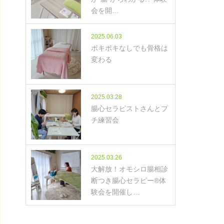
会を開…
2025.06.03
ボキボキなしでも骨格は
変わる
2025.03.28
腸心セラピストさんとプ
チ練習会
2025.03.26
大解放！オモシロ腸相診
断つき腸心セラピー®体
験会を開催し…