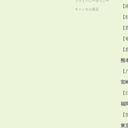
プライバシーポリシー
【
キャンセル規定
【
【
【
【
熊
【
宮
【
福
【
東