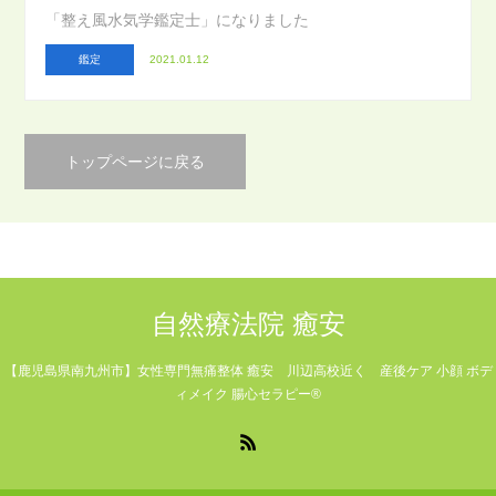
「整え風水気学鑑定士」になりました
鑑定
2021.01.12
トップページに戻る
自然療法院 癒安
【鹿児島県南九州市】女性専門無痛整体 癒安 川辺高校近く 産後ケア 小顔 ボデ
ィメイク 腸心セラピー®
RSS