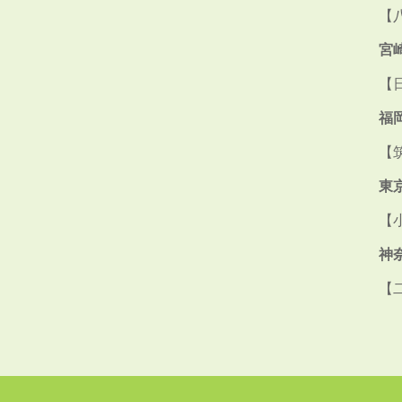
【
宮
【
福
【
東
【
神
【