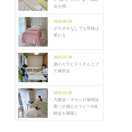
会を開…
2025.06.03
ボキボキなしでも骨格は
変わる
2025.03.28
腸心セラピストさんとプ
チ練習会
2025.03.26
大解放！オモシロ腸相診
断つき腸心セラピー®体
験会を開催し…