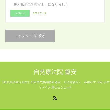
「整え風水気学鑑定士」になりました
お知らせ
2021.01.12
トップページに戻る
自然療法院 癒安
【鹿児島県南九州市】女性専門無痛整体 癒安 川辺高校近く 産後ケア 小顔 ボデ
ィメイク 腸心セラピー®
RSS