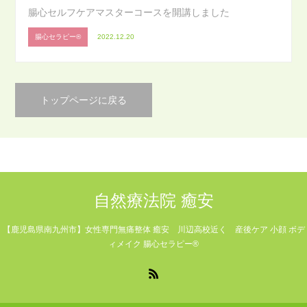
腸心セルフケアマスターコースを開講しました
腸心セラピー®
2022.12.20
トップページに戻る
自然療法院 癒安
【鹿児島県南九州市】女性専門無痛整体 癒安 川辺高校近く 産後ケア 小顔 ボデ
ィメイク 腸心セラピー®
RSS