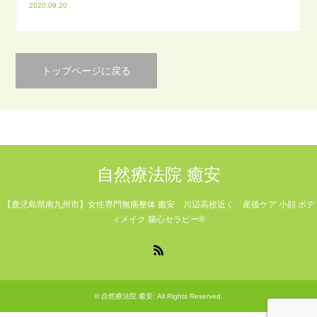
2020.09.20
トップページに戻る
自然療法院 癒安
【鹿児島県南九州市】女性専門無痛整体 癒安 川辺高校近く 産後ケア 小顔 ボデ
ィメイク 腸心セラピー®
RSS
©
自然療法院 癒安
. All Rights Reserved.