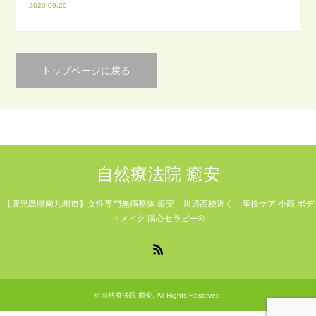
2020.09.20
トップページに戻る
自然療法院 癒安
【鹿児島県南九州市】女性専門無痛整体 癒安 川辺高校近く 産後ケア 小顔 ボデ
ィメイク 腸心セラピー®
RSS
©
自然療法院 癒安
. All Rights Reserved.