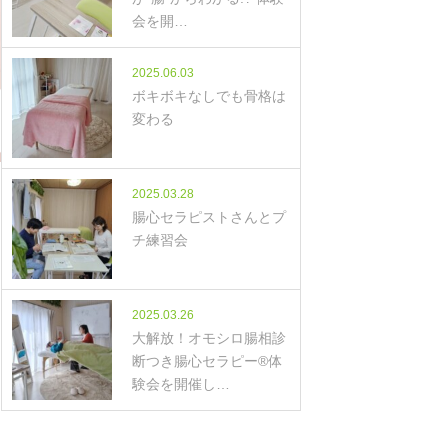
会を開…
2025.06.03
ボキボキなしでも骨格は
変わる
2025.03.28
腸心セラピストさんとプ
チ練習会
2025.03.26
大解放！オモシロ腸相診
断つき腸心セラピー®体
験会を開催し…