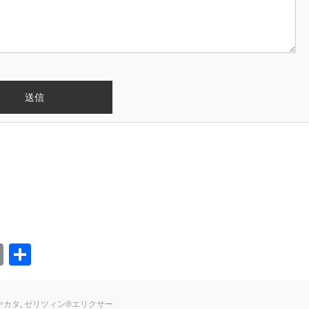
ger
ger
mblr
Copy
共
Link
有
ヤカタ
,
ゼリツィン®エリクサー