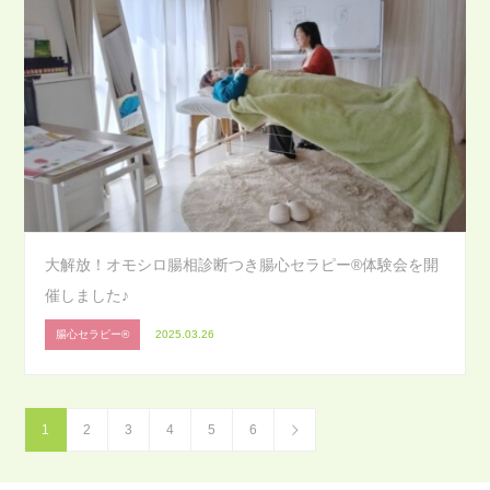
大解放！オモシロ腸相診断つき腸心セラピー®体験会を開
催しました♪
腸心セラピー®
2025.03.26
1
2
3
4
5
6