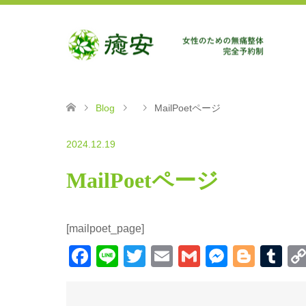
Blog
MailPoetページ
2024.12.19
MailPoetページ
[mailpoet_page]
Facebook
Line
Twitter
Email
Gmail
Messen
Blog
Tu