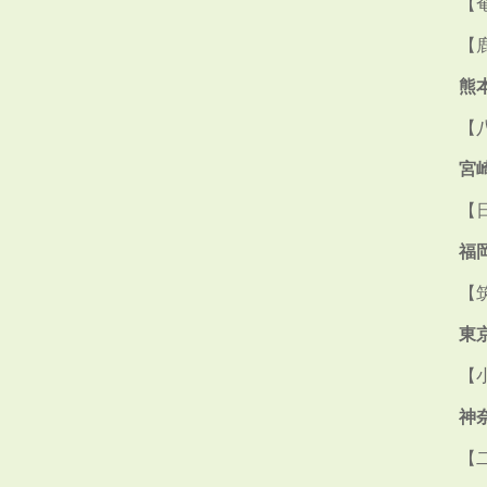
【
【
熊
【
宮
【
福
【
東
【
神
【