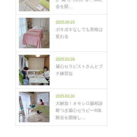
会を開…
2025.06.03
ボキボキなしでも骨格は
変わる
2025.03.28
腸心セラピストさんとプ
チ練習会
2025.03.26
大解放！オモシロ腸相診
断つき腸心セラピー®体
験会を開催し…