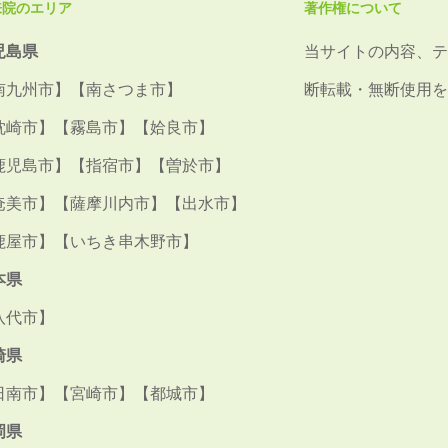
来院のエリア
著作権について
児島県
当サイトの内容、テ
南九州市】【南さつま市】
断転載・無断使用を
枕崎市】【霧島市】【姶良市】
鹿児島市】【指宿市】【曽於市】
奄美市】【薩摩川内市】【出水市】
鹿屋市】【いちき串木野市】
本県
八代市】
崎県
日南市】【宮崎市】【都城市】
岡県