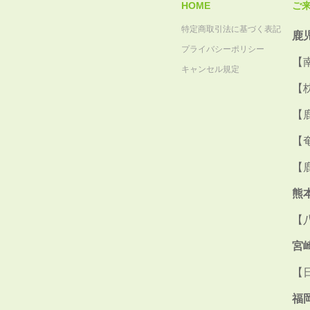
HOME
ご
特定商取引法に基づく表記
鹿
プライバシーポリシー
【
キャンセル規定
【
【
【
【
熊
【
宮
【
福