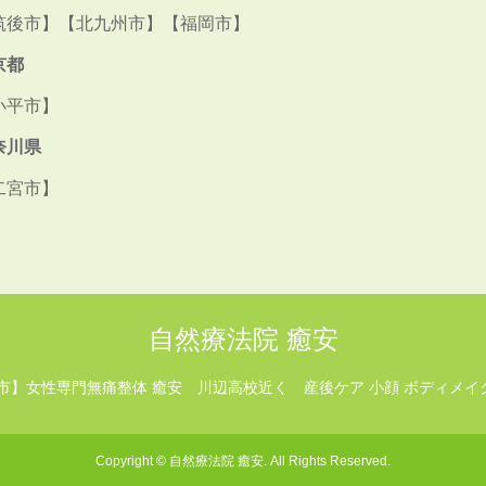
筑後市】【北九州市】【福岡市】
京都
小平市】
奈川県
二宮市】
自然療法院 癒安
市】女性専門無痛整体 癒安 川辺高校近く 産後ケア 小顔 ボディメイ
Copyright
©
自然療法院 癒安
. All Rights Reserved.