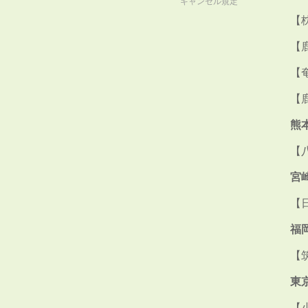
キャンセル規定
【
【
【
【
熊
【
宮
【
福
【
東
【