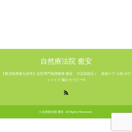
自然療法院 癒安
【鹿児島県南九州市】女性専門無痛整体 癒安 川辺高校近く 産後ケア 小顔 ボデ
ィメイク 腸心セラピー®
RSS
©
自然療法院 癒安
. All Rights Reserved.