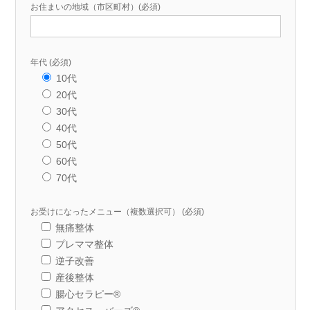
お住まいの地域（市区町村）(必須)
年代 (必須)
10代
20代
30代
40代
50代
60代
70代
お受けになったメニュー（複数選択可） (必須)
無痛整体
プレママ整体
逆子改善
産後整体
腸心セラピー®