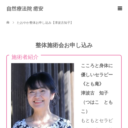
自然療法院 癒安
たおやか整体お申し込み【津波古知子】
整体施術会お申し込み
施術者紹介
こころと身体に
優しいセラピー
《とも庵》
津波古 知子
（つはこ とも
こ）
もともとセラピ