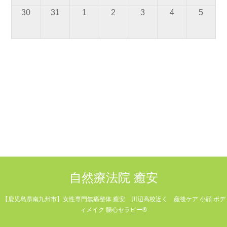
30
31
1
2
3
4
5
自然療法院 癒安
【鹿児島県南九州市】女性専門無痛整体 癒安 川辺高校近く 産後ケア 小顔 ボデ
ィメイク 腸心セラピー®