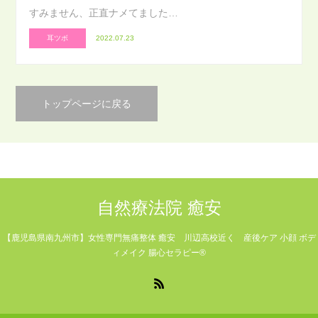
すみません、正直ナメてました…
耳ツボ
2022.07.23
トップページに戻る
自然療法院 癒安
【鹿児島県南九州市】女性専門無痛整体 癒安 川辺高校近く 産後ケア 小顔 ボデ
ィメイク 腸心セラピー®
RSS